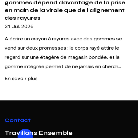
prise
extrémité résolvent un problème 
ement
transport mais créent un problèm
structurel
24 Jul, 2026
es se
Livres à colorier. Carnets de croquis. Projets
re le
artistiques en classe. Illustration professionne
t la
Partout où la couleur touche le papier, quelqu’
ch...
un crayon. Un crayon de couleur bois ...
En savoir plus
Contact
Travillons Ensemble