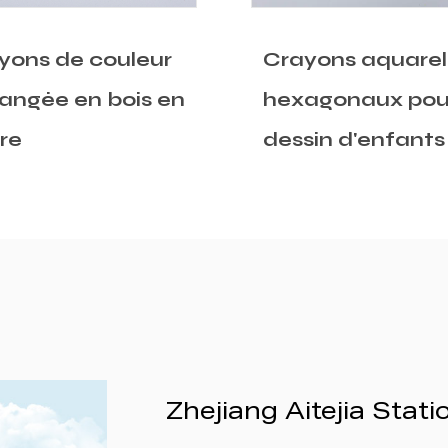
yons aquarelle
Crayons de colo
agonaux pour le
métalliques pour
sin d'enfants
dessin
Zhejiang Aitejia Stati