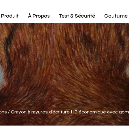
Produit
À Propos
Test & Sécurité
Coutume
yons
/
Crayon à rayures d'écriture HB économique avec go