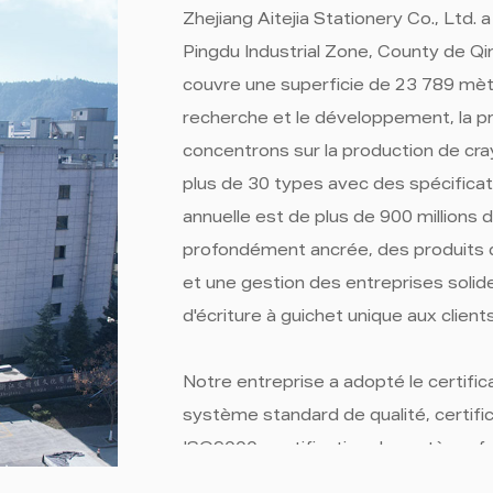
Zhejiang Aitejia Stationery Co., Ltd.
Pingdu Industrial Zone, County de Qin
couvre une superficie de 23 789 mètre
recherche et le développement, la p
concentrons sur la production de cra
plus de 30 types avec des spécificat
annuelle est de plus de 900 millions 
profondément ancrée, des produits d
et une gestion des entreprises solide
d'écriture à guichet unique aux clien
Notre entreprise a adopté le certific
système standard de qualité, certifi
ISO9000, certification du système for
produits exportés en Europe, au Moy