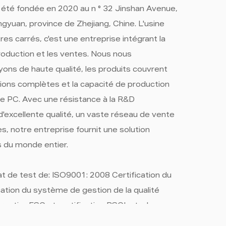
 a été fondée en 2020 au n ° 32 Jinshan Avenue,
gyuan, province de Zhejiang, Chine. L'usine
s carrés, c'est une entreprise intégrant la
roduction et les ventes. Nous nous
yons de haute qualité, les produits couvrent
ions complètes et la capacité de production
de PC. Avec une résistance à la R&D
'excellente qualité, un vaste réseau de vente
s, notre entreprise fournit une solution
ts du monde entier.
at de test de: ISO9001: 2008 Certification du
cation du système de gestion de la qualité
estier FSC et certification BSCI, etc. Les
en-Orient et en Asie du Sud-Est, ont mis en