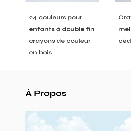
Crayons de couleur
Cra
in
mélangée en bois en
hex
r
cèdre
des
À Propos