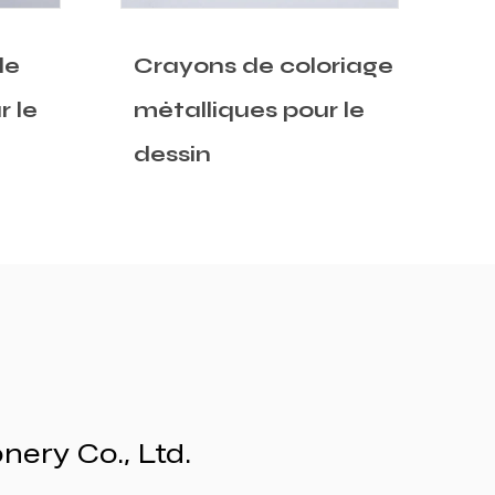
riage
Crayons de couleur
C
 le
triangulaire jumbo en
j
bois naturel
onery Co., Ltd.