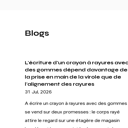
Blogs
es avec
Les crayons de couleur en bois à
ge de
double extrémité résolvent un
e de
problème de transport mais créent
un problème structurel
24 Jul, 2026
 gommes
Livres à colorier. Carnets de croquis. Projets
rayé
artistiques en classe. Illustration professionnel
asin
Partout où la couleur touche le papier, quelqu’