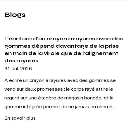
Blogs
vec des
Les crayons de couleur en bois à d
prise
extrémité résolvent un problème 
ement
transport mais créent un problèm
structurel
24 Jul, 2026
es se
Livres à colorier. Carnets de croquis. Projets
re le
artistiques en classe. Illustration professionne
t la
Partout où la couleur touche le papier, quelqu’
ch...
un crayon. Un crayon de couleur bois ...
En savoir plus